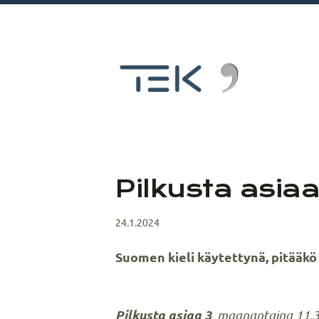
Siirry
sivun
sisältöön
Pilkku
Pilkusta asia
24.1.2024
Suomen kieli käytettynä, pitääkö
Pilkusta asiaa 3
maanantaina 11.3.2