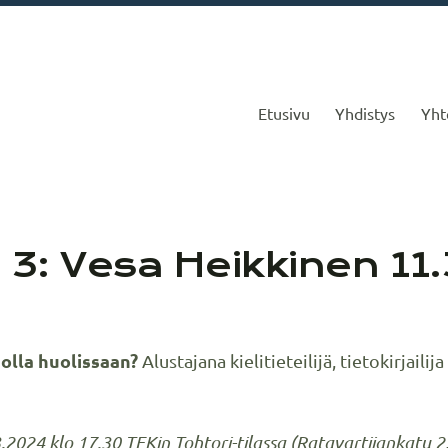
Etusivu
Yhdistys
Yht
a 3: Vesa Heikkinen 11
 olla huolissaan?
Alustajana kielitieteilijä,
tietokirjailija
024 klo 17.30 TEKin Tohtori-tilassa (Ratavartijankatu 2, 