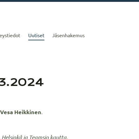
eystiedot
Uutiset
Jäsenhakemus
.3.2024
Vesa Heikkinen
.
Helsinki) ja Teamsin kautta.