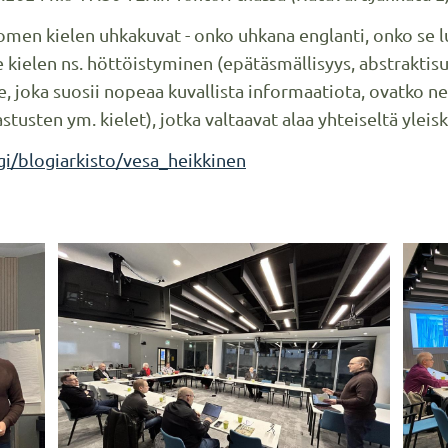
uomen kielen uhkakuvat - onko uhkana englanti, onko se
kielen ns. höttöistyminen (epätäsmällisyys, abstraktisu
joka suosii nopeaa kuvallista informaatiota, ovatko ne 
astusten ym. kielet), jotka valtaavat alaa yhteiseltä yleisk
gi/blogiarkisto/vesa_heikkinen